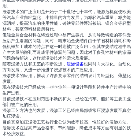
降低成本的问题急待解决，从而推动了浸渗技术在汽车工业中的应
用。
浸渗技术的广泛应用是开始于二十世纪七十年代，能源危机促使欧美
等汽车产业向轻型化、小排量的方向发展，为减轻汽车重量，减少能
源消耗，提高汽车的使用性能，铸铁零部件逐渐被铝、镁合金等轻型
材料，甚至塑料材质所替代。
但轻金属合金材料在铸造过程中易产生微孔，从而导致铸造的零件受
压后产生渗漏的问题，同时，粉末冶金烧结件由于节省材料消耗和降
低机械加工成本的特点在这一时期被广泛应用，但其在烧结过程中易
产生大量的微孔而造成零件渗漏的问题，因此对于多孔性材料的渗漏
问题急待解决，这样就浸渗技术的需求及发展。
随着浸渗方法和工艺的不断改进，
浸渗设备
也同时向大型化、自动化
方向发展，又进一步推进了浸渗技术的广泛应用。
浸渗技术的应用，推动了许多复杂零件的结构设计向轻型化、薄壁化
发展。
现在浸渗技术已经成为一些企业的一项设计手段和铸件生产过程中的
生产过程。
目前浸渗技术在应用范围不断的扩大，已经在汽车、船舶等主要工业
部门被广泛的应用。
浸渗工艺方法也的发展，浸渗工艺已经由局部或常压浸渗发展至真空
加压浸渗。
目前真空加压浸渗工艺被行业公认为效率较高、性较好的浸渗方法。
浸渗技术在提高产品合格率、节约能源、降低成本等方面有明显的技
术经济效益。