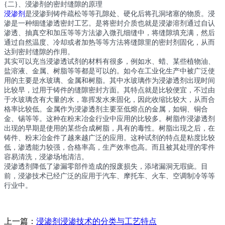
{二}、浸渗剂的密封缝隙的原理
浸渗剂
是浸渗到铸件疏松等等孔隙处、硬化后将孔洞堵塞的物质。浸
渗是一种细缝渗透密封工艺。是将密封介质也就是浸渗溶剂通过自认
渗透、抽真空和加压等等方法渗入微孔细缝中，将缝隙填充满，然后
通过自然温度、冷却或者加热等等方法将缝隙里的密封剂固化，从而
达到密封缝隙的作用。
其实可以充当浸渗透试剂的材料有很多，例如水、蜡、某些植物油、
盐溶液、金属、树脂等等都是可以的。如今在工业化生产中被广泛使
用的主要是水玻璃、金属和树脂。其中水玻璃作为浸渗透剂出现时间
比较早，过用于铸件的缝隙密封方面。其特点就是比较便宜，不过由
于水玻璃含有大量的水，靠挥发水来固化，因此收缩比较大，从而合
格率比较低。金属作为浸渗透剂主要至低熔点的金属，如铜、铜合
金、锡等等。这种在粉末冶金行业中应用的比较多。树脂作浸渗透剂
出现的早期是使用的某些合成树脂，具有的毒性。树脂出现之后，在
铸件、粉末冶金件了越来越广泛的应用。这种试剂的特点是粘度比较
低，渗透能力较强，合格率高，生产效率也高。而且被其处理的零件
容易清洗，浸渗场地清洁。
浸渗透剂降低了渗漏零部件造成的报废损失，添堵漏洞无瑕疵。目
前，浸渗技术已经广泛的应用于汽车、摩托车、火车、空调制冷等等
行业中。
上一篇：
浸渗剂浸渗技术的分类与工艺特点