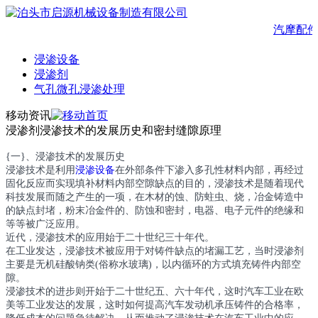
汽摩配件
浸渗设备
浸渗剂
气孔微孔浸渗处理
移动资讯
浸渗剂浸渗技术的发展历史和密封缝隙原理
{一}、浸渗技术的发展历史
浸渗技术是利用
浸渗设备
在外部条件下渗入多孔性材料内部，再经过
固化反应而实现填补材料内部空隙缺点的目的，浸渗技术是随着现代
科技发展而随之产生的一项，在木材的蚀、防蛀虫、烧，冶金铸造中
的缺点封堵，粉末冶金件的、防蚀和密封，电器、电子元件的绝缘和
等等被广泛应用。
近代，浸渗技术的应用始于二十世纪三十年代。
在工业发达，浸渗技术被应用于对铸件缺点的堵漏工艺，当时浸渗剂
主要是无机硅酸钠类(俗称水玻璃)，以内循环的方式填充铸件内部空
隙。
浸渗技术的进步则开始于二十世纪五、六十年代，这时汽车工业在欧
美等工业发达的发展，这时如何提高汽车发动机承压铸件的合格率，