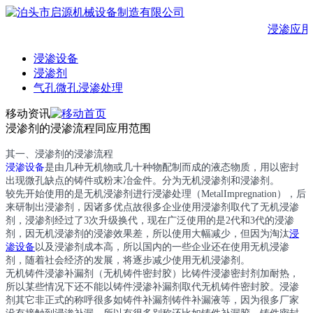
浸渗应用
浸渗设备
浸渗剂
气孔微孔浸渗处理
移动资讯
浸渗剂的浸渗流程同应用范围
其一、浸渗剂的浸渗流程
浸渗设备
是由几种无机物或几十种物配制而成的液态物质，用以密封
出现微孔缺点的铸件或粉末冶金件。分为无机浸渗剂和浸渗剂。
较先开始使用的是无机浸渗剂进行浸渗处理（MetalImpregnation），后
来研制出浸渗剂，因诸多优点故很多企业使用浸渗剂取代了无机浸渗
剂，浸渗剂经过了3次升级换代，现在广泛使用的是2代和3代的浸渗
剂，因无机浸渗剂的浸渗效果差，所以使用大幅减少，但因为淘汰
浸
渗设备
以及浸渗剂成本高，所以国内的一些企业还在使用无机浸渗
剂，随着社会经济的发展，将逐步减少使用无机浸渗剂。
无机铸件浸渗补漏剂（无机铸件密封胶）比铸件浸渗密封剂加耐热，
所以某些情况下还不能以铸件浸渗补漏剂取代无机铸件密封胶。浸渗
剂其它非正式的称呼很多如铸件补漏剂铸件补漏液等，因为很多厂家