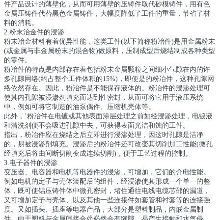
件产品设计的薄壁化，从而可用薄壁的压铸件取代砂模铸件，用有色
金属压铸件代替黑色金属铸件，大幅度降低了工件的重量，节省了材
料的消耗。
2.粉末治金件的浸渗
粉末冶金材料有着优异性能，这类工件(以下简称粉冶件)是用金属粉末
(或金属与非金属粉末的混合物)做原料，压制成型后烧结制成各种类型
的零件。
粉冶件的特点是内部存在着包括粉末金属颗粒之间细小气隙在内的许
多孔隙网络(约占整个工件体积的15%)，即使是的粉冶件，这种孔隙网
络依然存在。因此，粉冶件是不能保存液体的。粉冶件的浸渗处理可
使其内孔隙被浸渗剂填充而达到性密封，从而可将它用于液压系统
中，例如可将它制造的油泵偶件、压缩机壳体等。
此外，’粉冶件在电镀或其他表面涂层处理之前如经浸渗处理，电镀液
和清洗剂便不会吸进孔隙中去，可获得表面光洁和蚀的工件。
指出，粉冶件应在烧结之后立即进行浸渗处理，因这时孔隙是洁净
的，易被浸渗剂填充。浸渗后的粉冶件还可改变其切削加工性能(微孔
经填充后将由间断切削变成连续切削)，便于工艺过程的控制。
3.电子器件的浸渗
变压器、电容器和电机等电器件的浸渗，可增加，它们的介电性能。
例如电机的定子与壳体装配后的组件，经浸渗使其形成一个单一的整
体，既可使铝压铸件体中微孔密封，堵住通往电线电缆芯邵的漏道，
又可增加定子与壳体、以及其他一些连接件如套管和衬套等的连接强
度。又如插头、插座等电器产品，大部分是塑料制品，内嵌金属制
件，由于塑料与金属间接合处必然会有缝隙，易产生接触和水气侵