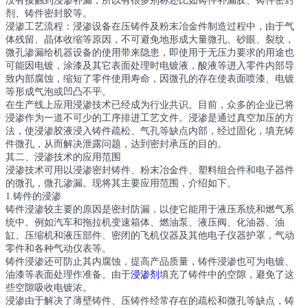
没有接触到浸渗补漏，所以有很多别称还比如铸件补漏胶、铸件密封
剂、铸件密封胶等。
浸渗工艺流程：浸渗设备在压铸件及粉末冶金件制造过程中，由于气
体残留、晶体收缩等原因，不可避免地形成大量微孔、砂眼、裂纹，
微孔渗漏给机器设备的使用带来隐患，即使用于无压力要求的用途也
可能因电镀，涂漆及其它表面处理时电镀液，酸液等进入零件内部导
致内部腐蚀，缩短了零件使用寿命，因微孔的存在使表面喷漆、电镀
等形成气泡或凹凸不平。
在生产线上应用浸渗技术已经成为行业共识。目前，众多的企业已将
浸渗作为一道不可少的工序排进工艺文件。浸渗是通过真空加压的方
法，使浸渗胶液浸入铸件疏松、气孔等缺点内部，经过固化，填充铸
件微孔，从而解决泄露问题，达到密封承压的目的。
其二、浸渗技术的应用范围
浸渗技术可用以浸渗密封铸件、粉末冶金件、塑料组合件和电子器件
的微孔，微孔渗漏。现将其主要应用范围，介绍如下。
1.铸件的浸渗
铸件浸渗较主要的原因是密封防漏，以使它能用于液压系统和燃气系
统中。例如汽车和拖拉机变速箱体、燃油泵、液压阀、化油器、油
缸、压缩机和液压部件、密闭的飞机仪器及其他电子仪器护罩，气动
零件和各种气动仪表等。
铸件浸渗还可防止其内腐蚀，提高产品质量，铸件浸渗也可为电镀、
油漆等表面处理作准备。由于
浸渗剂
填充了铸件中的空隙，避免了这
些空隙吸收电镀浓。
浸渗由于解决了薄壁铸件、压铸件经常存在的疏松和微孔等缺点，铸