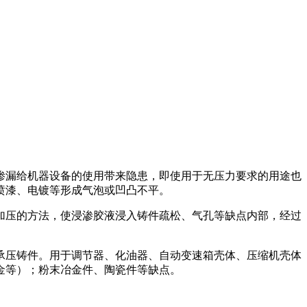
渗漏给机器设备的使用带来隐患，即使用于无压力要求的用途也
喷漆、电镀等形成气泡或凹凸不平。
加压的方法，使浸渗胶液浸入铸件疏松、气孔等缺点内部，经过
承压铸件。用于调节器、化油器、自动变速箱壳体、压缩机壳体
金等）；粉末冶金件、陶瓷件等缺点。