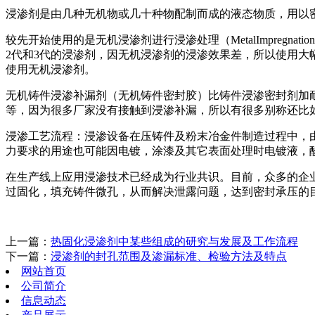
浸渗剂是由几种无机物或几十种物配制而成的液态物质，用以
较先开始使用的是无机浸渗剂进行浸渗处理（MetalImpre
2代和3代的浸渗剂，因无机浸渗剂的浸渗效果差，所以使用
使用无机浸渗剂。
无机铸件浸渗补漏剂（无机铸件密封胶）比铸件浸渗密封剂加
等，因为很多厂家没有接触到浸渗补漏，所以有很多别称还比
浸渗工艺流程：浸渗设备在压铸件及粉末冶金件制造过程中，
力要求的用途也可能因电镀，涂漆及其它表面处理时电镀液，
在生产线上应用浸渗技术已经成为行业共识。目前，众多的企
过固化，填充铸件微孔，从而解决泄露问题，达到密封承压的
上一篇：
热固化浸渗剂中某些组成的研究与发展及工作流程
下一篇：
浸渗剂的封孔范围及渗漏标准、检验方法及特点
网站首页
公司简介
信息动态