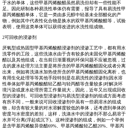
于水的单体，这些甲基丙烯酸醋虽然易洗但却有一些性能不
足。因此研制各种易洗性单体仍有需要，报导了具有易洗性甲
基丙烯酸醋单体，它是一类由多元醇中轻基未全部醋化的产
物，例如其中代表性化合物是换水的双甲基丙烯酸醋等，试验
表明，使用这类单体可以获得改进的水洗性组成物。
2可回收的浸渗剂
厌氧型或热固型甲基丙烯酸醋浸渗剂的浸渗工艺中，都有用水
洗零件的工段，这些洗涤水由于含有较多的未固化甲基丙烯酸
醋以及其他组成，在当前日渐重视的环保问题不应被忽视，过
去的废水处理方法主要是将所含的甲基丙烯酸醋固化或者分离
出来，例如将洗涤水加热使所含的甲基丙烯酸醋固化离析，也
有用生化处理等等其他手段特别是在易洗性的浸渗剂(因水溶
性单体如甲基丙烯酸醋轻乙醋与轻丙醋等含量较多)对解决环
境污染或废水处理所需工作量就大，因此，近年又出现或回收
型的浸渗剂。可回收型浸渗剂与易洗型浸渗剂的组成方面考虑
有所不同，一般来说可回收浸渗剂中虽有一些易溶水的组成
物，却含有较大量的对水溶解度较低的单体，还考虑到单体的
密度与水密度的差别，这样，洗涤水中的浸渗剂不那么易溶于
水并可分离(浮起或沉下)。这种浸渗剂的组成，例如一个举例
是含甲基丙烯酸异癸醋69%、甲基丙烯酸轻乙醋20%、甲基丙