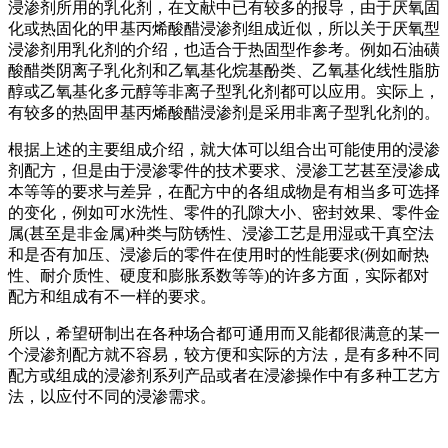
浸渗剂所用的乳化剂，在文献中已有较多的报导，由于厌氧固
化或热固化的甲基丙烯酸醋浸渗剂组成近似，所以关于厌氧型
浸渗剂用乳化剂的介绍，也适合于热固型作参考。例如石油磺
酸醋类阴离子乳化剂和乙氧基化烷基酚类、乙氧基化线性脂肪
醇或乙氧基化多元醇等非离子型乳化剂都可以应用。实际上，
有较多的热固甲基丙烯酸醋浸渗剂是采用非离子型乳化剂的。
根据上述的主要组成介绍，就大体可以组合出可能使用的浸渗
剂配方，但是由于浸渗零件的技术要求、浸渗工艺甚至浸渗成
本等等的要求与差异，在配方中的各组成物是有相当多可选择
的变化，例如可水洗性、零件的孔隙大小、密封效果、零件金
属(甚至是非金属)种类与防锈性、浸渗工艺是用湿或干真空法
和是否有加压、浸渗后的零件在使用时的性能要求(例如耐热
性、耐介质性、硬度和膨胀系数等等)的许多方面，实际都对
配方和组成有不一样的要求。
所以，希望研制出在各种场合都可通用而又能都很满意的某一
个浸渗剂配方就不容易，较方便和实际的方法，是有多种不同
配方或组成的浸渗剂系列产品或者在浸渗操作中有多种工艺方
法，以应付不同的浸渗需求。