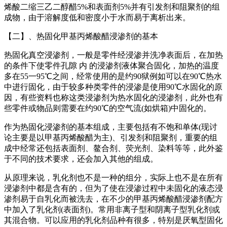
烯酸二缩三乙二醇醋5%和表面剂5%并有引发剂和阻聚剂的组
成物，由于溶解度低和密度小于水而易于离析出来。
【二】、热固化甲基丙烯酸醋浸渗剂的基本
热固化真空浸渗剂，一般是零件经浸渗并洗净表面后，在加热
的条件下使零件孔隙 内 的浸渗剂液体聚合固化，加热的温度
多在55一95℃之间，经常使用的是约90狱例如可以在90℃热水
中进行固化，由于较多种类零件的浸渗是使用90℃水固化的原
因，有些资料也称这类浸渗剂为热水固化的浸渗剂，此外也有
些零件或物品则需要在约90℃的空气流(如烘箱)中固化的。
作为热固化浸渗剂的基本组成，主要包括有不饱和单体(现讨
论主要是以甲基丙烯酸醋为主)、引发剂和阻聚剂，重要的组
成中经常还包括表面剂、鳌合剂、荧光剂、染料等等，此外鉴
于不同的技术要求，还会加入其他的组成。
从原理来说，乳化剂也不是一种的组分，实际上也不是在所有
浸渗剂中都是含有的，但为了使在浸渗过程中未固化的液态浸
渗剂易于自乳化而被洗去，在不少的甲基丙烯酸醋浸渗剂配方
中加入了乳化剂(表面剂)。常用非离子型和阴离子型乳化剂或
其混合物。可以应用的乳化剂品种有很多，特别是厌氧型固化